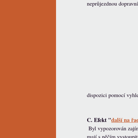
neprůjezdnou dopravní
dispozici pomocí vyhl
C. Efekt "
další na řa
 Byl vypozorován zajímavý efekt u osob, které 
mají s něčím vystoupit 