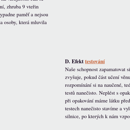
ní, zhruba 9 vteřin 
vypadne paměť a nejsou 
a osoby, která mluvila 
D. Efekt 
testování
Naše schopnost zapamatovat si 
zvyšuje, pokud část učení věn
rozpomínání si na naučené, ted
testů nanečisto. Neplést s opa
při opakování máme látku před
testech nanečisto stavíme a vy
silnice, po kterých k nám vzp