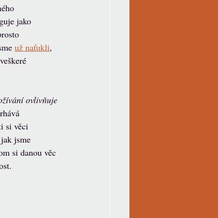
ného 
guje jako 
rosto 
sme 
už naťukli
, 
 veškeré 
žívání ovlivňuje 
rhává 
 si věci 
 jak jsme 
hom si danou věc 
ost. 