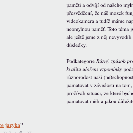
paměti a odvíjí od našeho myl
přesvědčení, že náš mozek fun
videokamera a tudíž máme nap
neomylnou paměť. Toto téma j
ale ještě jsme z něj nevyvodili
důsledky. 
Podkategorie 
Různý způsob pro
kvalitu uložení vzpomínky 
podt
různorodost naší (ne)schopnosti
pamatovat v závislosti na tom,
prožívali situaci, ze které byc
pamatovat měli a jakou důležit
ce jazyka
"