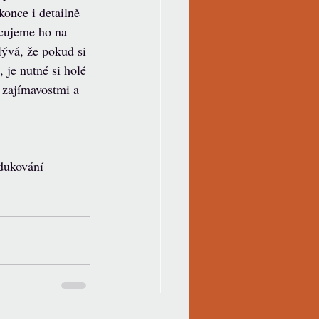
once i detailně 
cujeme ho na 
lývá, že pokud si 
je nutné si holé 
, zajímavostmi a 
edukování 