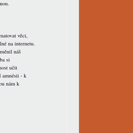
nou.
atovat věci, 
lné na internetu. 
změnil náš 
ba si 
ost učit 
 amnésii - k 
sou nám k 