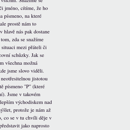
i všichni. Snažíme se 
i jméno, cítíme, že ho 
a písmeno, na které 
 ale prostě nám to 
 v hlavě nás pak dostane 
a tom, zda se snažíme 
ituaci mezi přáteli či 
ovní schůzky. Jak se 
ám všechna možná 
e jsme slovo viděli. 
neotřesitelnou jistotou 
itě písmeno "P" (které 
í). Jsme v takovém 
ejlepším východiskem nad 
ýšlet, protože je nám až 
 co se v tu chvíli děje v 
představit jako naprosto 