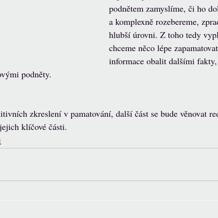
podnětem zamyslíme, či ho dok
a komplexně rozebereme, zpra
hlubší úrovni. Z toho tedy vyp
chceme něco lépe zapamatovat, 
informace obalit dalšími fakty
ovými podněty.
itivních zkreslení v pamatování, další část se bude věnovat r
ejich klíčové části.
t