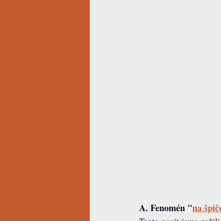
A. Fenomén "
na špič