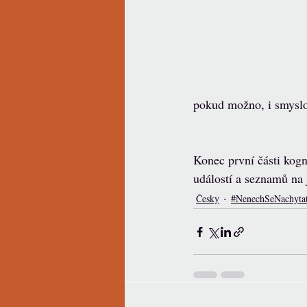
pokud možno, i smysl
Konec první části kogn
událostí a seznamů na j
Česky
#NenechSeNachyta