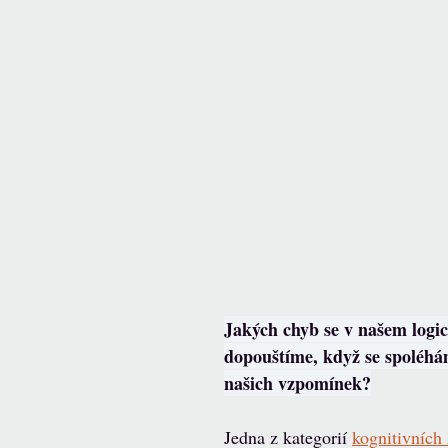
Jakých chyb se v našem logi
dopouštíme, když se spoléhá
našich vzpomínek?
Jedna z kategorií 
kognitivních 