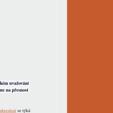
ckém uvažování 
me na přesnost 
zkreslení
 se týká 