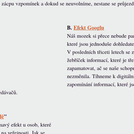
 zácpu vzpomínek a dokud se neuvolníme, nestane se průjezd
B. 
Efekt Googlu
Náš mozek si přece nebude pam
které jsou jednoduše dohledate
V posledních třiceti letech se 
žebříček informací, které je tře
zapamatovat, ač se naše schopn
nezměnila. Tíhneme k digitální
zapomínání informací, které j
edávačů.
dě
"
na veřejnosti. Jak se 