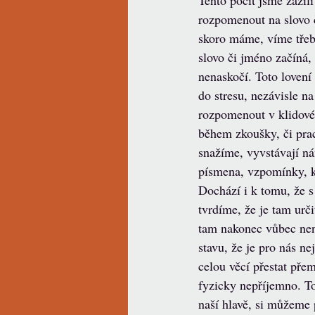
Tento pocit jsme zažil
rozpomenout na slovo č
skoro máme, víme třeb
slovo či jméno začíná,
nenaskočí. Toto lovení
do stresu, nezávisle n
rozpomenout v klidové s
během zkoušky, či prac
snažíme, vyvstávají n
písmena, vzpomínky, kd
Dochází i k tomu, že s 
tvrdíme, že je tam urč
tam nakonec vůbec nen
stavu, že je pro nás n
celou věcí přestat přem
fyzicky nepříjemno. To,
naší hlavě, si můžeme 