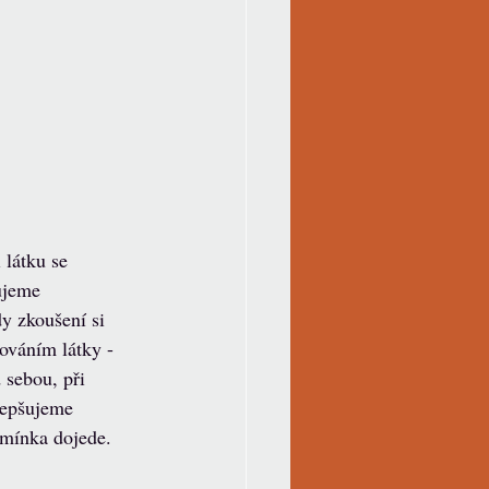
látku se 
ujeme 
y zkoušení si 
kováním látky - 
 sebou, při 
lepšujeme 
omínka dojede.