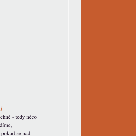
í
chně - tedy něco 
díme, 
 pokud se nad 