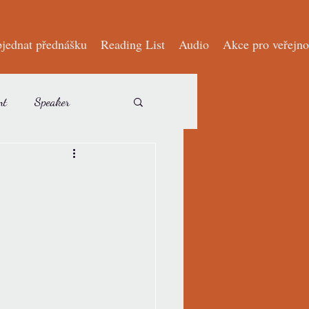
jednat přednášku
Reading List
Audio
Akce pro veřejno
nt
Speaker
est writer
In media