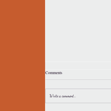
Comments
Write a comment...
5 jazyků lásky: Komunikace,