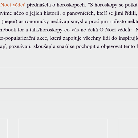
 Noci vědců
 přednášela o horoskopech. "S horoskopy se potk
me něco o jejich historii, o panovnících, kteří se jimi řídili,
 (nejen) astronomicky nedávají smysl a proč jim i přesto někte
om/book-for-a-talk/horoskopy-co-vás-ne-čeká O Noci vědců: "
o-popularizační akce, která zapojuje všechny lidi do inspirují
ají, poznávají, zkoušejí a snaží se pochopit a objevovat tento f