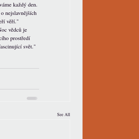
áváme každý den. 
 o nejslavnějších 
ří věří." 
Noc vědců je 
cího prostředí 
ascinující svět."
See All