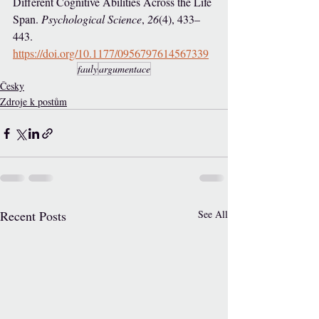
Different Cognitive Abilities Across the Life 
Span. 
Psychological Science
, 
26
(4), 433–
443. 
https://doi.org/10.1177/0956797614567339
fauly
argumentace
Česky
Zdroje k postům
Recent Posts
See All