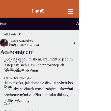
Post
All Posts
Claire Klingenberg
All Posts
Aug 2, 2022
1 min read
Ad hominem
#ÚterníÚvahy
Útok na osobu místo na argument je jedním 
#ČtecíČtvrtky
z nejčastějších a asi i nejpřirozenějších 
#NedělníNávody
argumentačních faulů. 
#NenechSeNachytat
Je to taktika, jak domněle diskuzi vyhrát bez 
Event
toho, aby se člověk musel zabývat takovými 
těmi otravnými záležitostmi, jako důkazy, 
Speaker
reálie, výzkumy... 
Česky