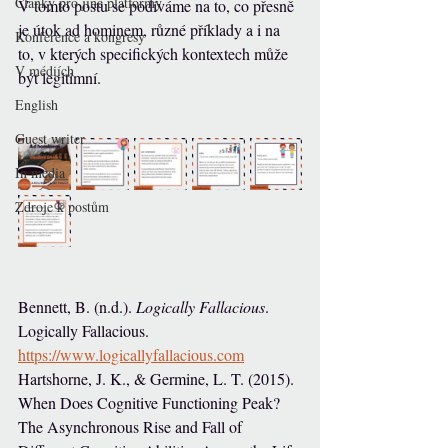
Články pro jiné platformy
V tomto postu se podíváme na to, co přesně 
je útok ad hominem, různé příklady a i na 
Konference a kongresy
to, v kterých specifických kontextech může 
V médiích
být legitimní. 
English
Guest writer
In media
Zdroje k postům
Bennett, B. (n.d.). 
Logically Fallacious
. 
Logically Fallacious. 
https://www.logicallyfallacious.com
Hartshorne, J. K., & Germine, L. T. (2015). 
When Does Cognitive Functioning Peak? 
The Asynchronous Rise and Fall of 