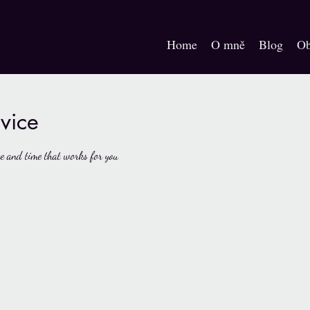
Home
O mně
Blog
Ob
vice
te and time that works for you