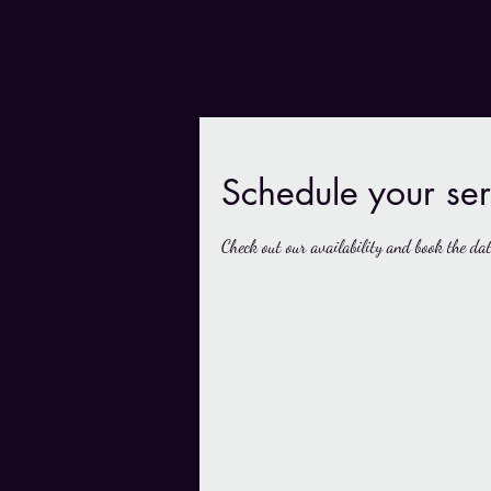
Schedule your ser
Check out our availability and book the da