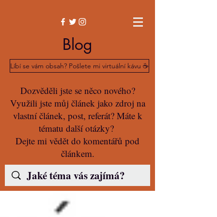
Blog
Líbí se vám obsah? Pošlete mi virtuální kávu ☕️
Dozvěděli jste se něco nového?
Využili jste můj článek jako zdroj na
vlastní článek, post, referát? Máte k
tématu další otázky?
Dejte mi vědět do komentářů pod
článkem.