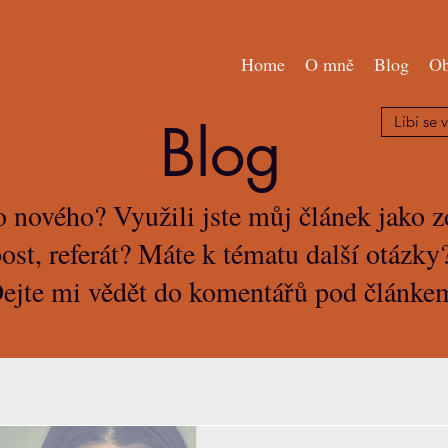
Home
O mně
Blog
Ob
Blog
Líbí se 
o nového? Využili jste můj článek jako zd
ost, referát? Máte k tématu další otázk
ejte mi vědět do komentářů pod článke