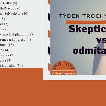
íČtvrtky
(8)
8 posts
ělníNávody
(6)
6 posts
echSeNachytat
(40)
40 posts
(8)
8 posts
er
(7)
7 posts
y
(97)
97 posts
y pro jiné platformy
(7)
7 posts
rence a kongresy
(4)
4 posts
iích
(18)
18 posts
sh
(14)
14 posts
 writer
(2)
2 posts
dia
(18)
18 posts
e k postům
(34)
34 posts