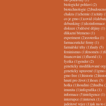
2 post
biologické pohlaví
(2)
2 posts
biotechnologie
(2)
budoucno
1 post
1 post
chakra
(1)
chemie
(1)
citáty
(
1 post
4 post
co je gmo
(1)
covid
(4)
debat
1 post
debunking
(1)
dezinformace
3 posts
diskuze
(3)
děsivé dějiny
(1)
1 post
důkazní břemeno
(1)
2 posts
1
experiment
(2)
ezoterika
(1)
1 po
farmaceutické firmy
(1)
1 post
5
farmářské trhy
(1)
fauly
(5)
1 post
1
feminismus
(1)
fenomén
(1)
f
1 post
1 p
financování
(1)
fluorid
(1)
1 post
2 posts
fyzika
(1)
gender
(2)
1 pos
geneticky upravené
(1)
gmo
1 post
2 pos
gmo free
(1)
historie
(2)
histo
1 post
3 
hnutí pro život
(1)
hoax
(3)
1 post
2 posts
holka
(1)
houdini
(2)
hudba
(
1 post
1 p
imunita
(1)
infografika
(1)
5 posts
informace
(5)
inteligence
(1)
1 post
1 p
interrupce
(1)
intersex
(1)
1 post
jadeitové vejce
(1)
jak na to
(