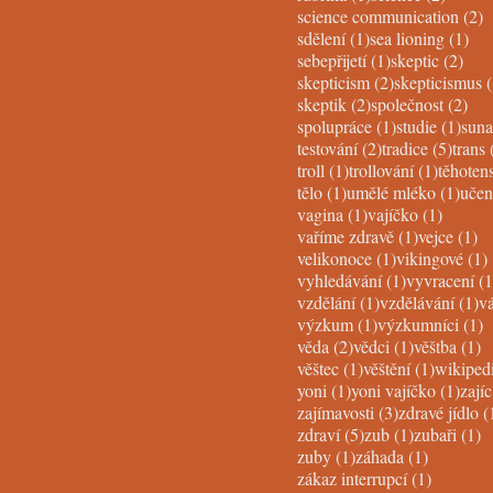
2
science communication
(2)
1 post
1 p
sdělení
(1)
sea lioning
(1)
1 post
2 po
sebepřijetí
(1)
skeptic
(2)
2 posts
skepticism
(2)
skepticismus
(
2 posts
2 p
skeptik
(2)
společnost
(2)
1 post
1 po
spolupráce
(1)
studie
(1)
suna
2 posts
5 post
testování
(2)
tradice
(5)
trans
1 post
1 post
troll
(1)
trollování
(1)
těhotens
1 post
1 po
tělo
(1)
umělé mléko
(1)
učen
1 post
1 post
vagina
(1)
vajíčko
(1)
1 post
1 
vaříme zdravě
(1)
vejce
(1)
1 post
velikonoce
(1)
vikingové
(1)
1 post
vyhledávání
(1)
vyvracení
(1
1 post
1 
vzdělání
(1)
vzdělávání
(1)
v
1 post
1
výzkum
(1)
výzkumníci
(1)
2 posts
1 post
1
věda
(2)
vědci
(1)
věštba
(1)
1 post
1 post
věštec
(1)
věštění
(1)
wikiped
1 post
1 po
yoni
(1)
yoni vajíčko
(1)
zajíc
3 posts
zajímavosti
(3)
zdravé jídlo
(
5 posts
1 post
1
zdraví
(5)
zub
(1)
zubaři
(1)
1 post
1 post
zuby
(1)
záhada
(1)
1 post
zákaz interrupcí
(1)