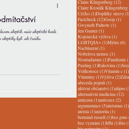
12 p
Claire Klingenberg
(12)
Claire Kroulík Klingenberg
1 post
Céčko
(1)
Doplňky stravy
(1
odmítačství
12 posts
1 po
Factcheck
(12)
Goop
(1)
1 post
Gwyneth Paltrow
(1)
1 post
Jen Gunter
(1)
slovem skeptik, naše skeptické heslo
1 post
Kojenecká výživa
(1)
as skeptiky byli, ale trošku
1 post
6 
LGBTQIA+
(1)
Mýtus
(6)
1 post
Nachlazení
(1)
1 post
Nobelova nemoc
(1)
1 post
Nostradamus
(1)
Pandemie
(
1 post
1 po
Pauling
(1)
Rakovina
(1)
Sisy
1 post
Velikonoce
(1)
Vitamín c
(1)
1 post
2 po
Vitamíny
(1)
Výživa
(2)
Zdra
1 post
abeceda pojmů
(1)
1 post
aktivní občanství
(1)
alipro
(
12
alternativní medicína
(12)
1 post
2 po
anticena
(1)
antivaxx
(2)
5 posts
argumentace
(5)
ateismus
(1)
1 post
1 post
ateista
(1)
autorita
(1)
1 post
bertrand russell
(1)
bez gmo
1 post
1 pos
bez vyznání
(1)
bfhi
(1)
bio
(
1 post
bio potraviny
(1)