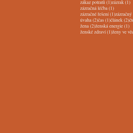
1 post
1
zákaz potratů
(1)
zázrak
(1)
1 post
zázračná léčba
(1)
1 post
zázračné řešení
(1)
zázračný 
2 posts
1 post
2 
úvaha
(2)
čas
(1)
článek
(2)
čt
2 posts
1 
žena
(2)
ženská energie
(1)
1 post
ženské zdraví
(1)
ženy ve vě