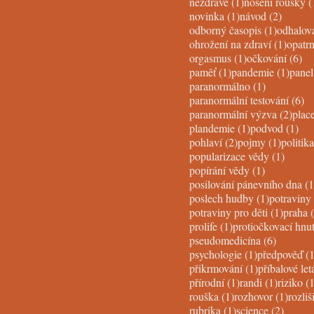
1 post
nezdravé
(1)
nosení roušky
(
1 post
2 posts
novinka
(1)
návod
(2)
1 post
odborný časopis
(1)
odhalov
1 post
ohrožení na zdraví
(1)
opatrn
1 post
6 
orgasmus
(1)
očkování
(6)
1 post
1 pos
paměť
(1)
pandemie
(1)
panel
1 post
paranormálno
(1)
6 
paranormální testování
(6)
2 pos
paranormální výzva
(2)
plac
1 post
1 p
plandemie
(1)
podvod
(1)
2 posts
1 post
pohlaví
(2)
pojmy
(1)
politika
1 post
popularizace vědy
(1)
1 post
popírání vědy
(1)
posilování pánevního dna
(1
1 post
poslech hudby
(1)
potraviny
1 post
potraviny pro děti
(1)
praha
1 post
prolife
(1)
protiočkovací hnut
6 posts
pseudomedicína
(6)
1 post
psychologie
(1)
předpověď
(1
1 post
přikrmování
(1)
příbalové le
1 post
1 post
přírodní
(1)
randi
(1)
riziko
(1
1 post
1 post
rouška
(1)
rozhovor
(1)
rozliši
1 post
2 posts
rubrika
(1)
science
(2)