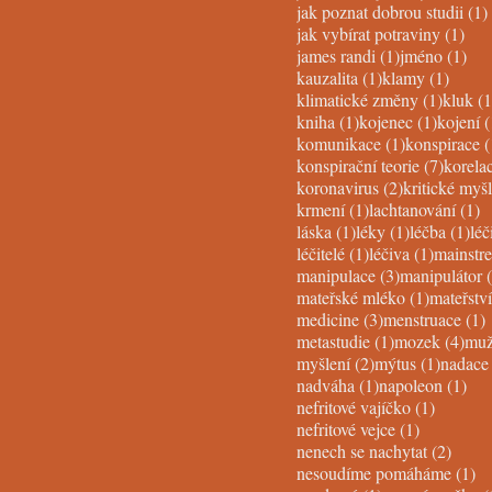
jak poznat dobrou studii
(1)
1 po
jak vybírat potraviny
(1)
1 post
1 p
james randi
(1)
jméno
(1)
1 post
1 post
kauzalita
(1)
klamy
(1)
1 post
klimatické změny
(1)
kluk
(1
1 post
1 post
kniha
(1)
kojenec
(1)
kojení
(
1 post
komunikace
(1)
konspirace
(
7 posts
konspirační teorie
(7)
korela
2 posts
koronavirus
(2)
kritické myš
1 post
1
krmení
(1)
lachtanování
(1)
1 post
1 post
1 p
láska
(1)
léky
(1)
léčba
(1)
léč
1 post
1 post
léčitelé
(1)
léčiva
(1)
mainstr
3 posts
manipulace
(3)
manipulátor
1 post
mateřské mléko
(1)
mateřství
3 posts
1
medicine
(3)
menstruace
(1)
1 post
4 po
metastudie
(1)
mozek
(4)
mu
2 posts
1 post
myšlení
(2)
mýtus
(1)
nadace
1 post
1 p
nadváha
(1)
napoleon
(1)
1 post
nefritové vajíčko
(1)
1 post
nefritové vejce
(1)
2 post
nenech se nachytat
(2)
1 
nesoudíme pomáháme
(1)