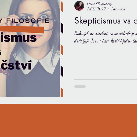
Claire Klingenberg
Jul 21, 2022
1 min read
Skepticismus vs 
Bohužel, ne všichni, co se nálepkují 
dodržují. Jsou i tací, kteří i jeden č