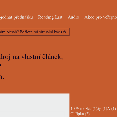
jednat přednášku
Reading List
Audio
Akce pro veřejno
vám obsah? Pošlete mi virtuální kávu ☕️
roj na vlastní článek,
y?
m.
1 post
1 post
10 % mozku
(1)
5g
(1)
A
(1)
2 posts
Chřipka
(2)