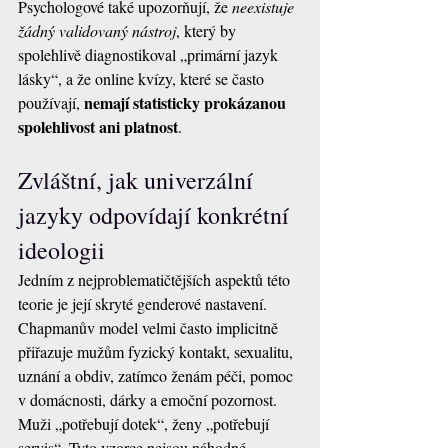
Psychologové také upozorňují, že 
neexistuje 
žádný validovaný nástroj
, který by 
spolehlivě diagnostikoval „primární jazyk 
lásky“, a že online kvízy, které se často 
nemají statisticky prokázanou 
používají, 
spolehlivost ani platnost
.
Zvláštní, jak univerzální 
jazyky odpovídají konkrétní 
ideologii
Jedním z nejproblematičtějších aspektů této 
teorie je její skryté genderové nastavení. 
Chapmanův model velmi často implicitně 
přiřazuje mužům fyzický kontakt, sexualitu, 
uznání a obdiv, zatímco ženám péči, pomoc 
v domácnosti, dárky a emoční pozornost. 
Muži „potřebují dotek“, ženy „potřebují 
servis“. Tyto vzorce nejsou náhodné. 