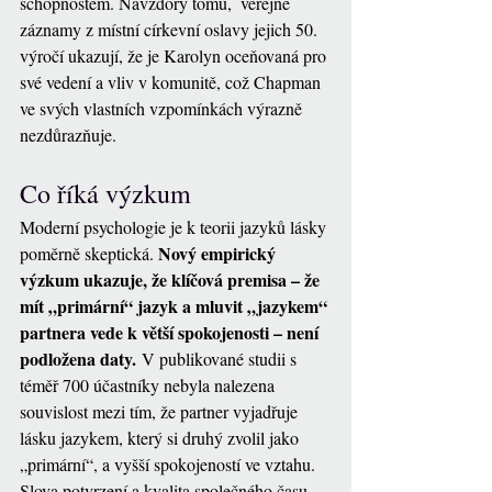
schopnostem. Navzdory tomu,  veřejné 
záznamy z místní církevní oslavy jejich 50. 
výročí ukazují, že je Karolyn oceňovaná pro 
své vedení a vliv v komunitě, což Chapman 
ve svých vlastních vzpomínkách výrazně 
nezdůrazňuje.
Co říká výzkum
Moderní psychologie je k teorii jazyků lásky 
Nový empirický 
poměrně skeptická. 
výzkum ukazuje, že klíčová premisa – že 
mít „primární“ jazyk a mluvit „jazykem“ 
partnera vede k větší spokojenosti – není 
podložena daty.
 V publikované studii s 
téměř 700 účastníky nebyla nalezena 
souvislost mezi tím, že partner vyjadřuje 
lásku jazykem, který si druhý zvolil jako 
„primární“, a vyšší spokojeností ve vztahu. 
Slova potvrzení a kvalita společného času 