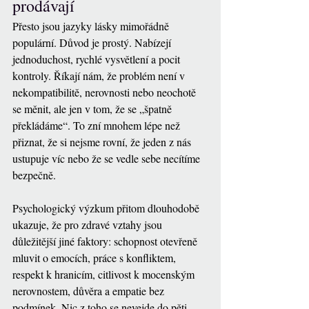
prodávají
Přesto jsou jazyky lásky mimořádně 
populární. Důvod je prostý. Nabízejí 
jednoduchost, rychlé vysvětlení a pocit 
kontroly. Říkají nám, že problém není v 
nekompatibilitě, nerovnosti nebo neochotě 
se měnit, ale jen v tom, že se „špatně 
překládáme“. To zní mnohem lépe než 
přiznat, že si nejsme rovní, že jeden z nás 
ustupuje víc nebo že se vedle sebe necítíme 
bezpečně.
Psychologický výzkum přitom dlouhodobě 
ukazuje, že pro zdravé vztahy jsou 
důležitější jiné faktory: schopnost otevřeně 
mluvit o emocích, práce s konfliktem, 
respekt k hranicím, citlivost k mocenským 
nerovnostem, důvěra a empatie bez 
podmínek. Nic z toho se nevejde do pěti 