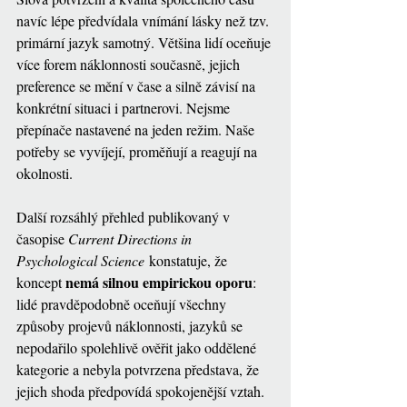
navíc lépe předvídala vnímání lásky než tzv. 
primární jazyk samotný. Většina lidí oceňuje 
více forem náklonnosti současně, jejich 
preference se mění v čase a silně závisí na 
konkrétní situaci i partnerovi. Nejsme 
přepínače nastavené na jeden režim. Naše 
potřeby se vyvíjejí, proměňují a reagují na 
okolnosti.
Další rozsáhlý přehled publikovaný v 
časopise 
Current Directions in 
Psychological Science
 konstatuje, že 
nemá silnou empirickou oporu
koncept 
: 
lidé pravděpodobně oceňují všechny 
způsoby projevů náklonnosti, jazyků se 
nepodařilo spolehlivě ověřit jako oddělené 
kategorie a nebyla potvrzena představa, že 
jejich shoda předpovídá spokojenější vztah.