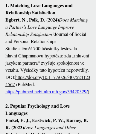
1. Matching Love Languages and 
Relationship Satisfaction
Egbert, N., Polk, D. (2024)
Does Matching 
a Partner’s Love Language Improve 
Relationship Satisfaction?
Journal of Social 
and Personal Relationships
Studie s téměř 700 účastníky testovala 
hlavní Chapmanovu hypotézu: zda „mluvení 
jazykem partnera“ zvyšuje spokojenost ve 
vztahu. Výsledky tuto hypotézu nepotvrdily.
DOI:
https://doi.org/10.1177/0265407524123
4567
 (PubMed: 
https://pubmed.ncbi.nlm.nih.gov/39420529/
)
2. Popular Psychology and Love 
Languages
Finkel, E. J., Eastwick, P. W., Karney, B. 
R. (2023)
Love Languages and Other 