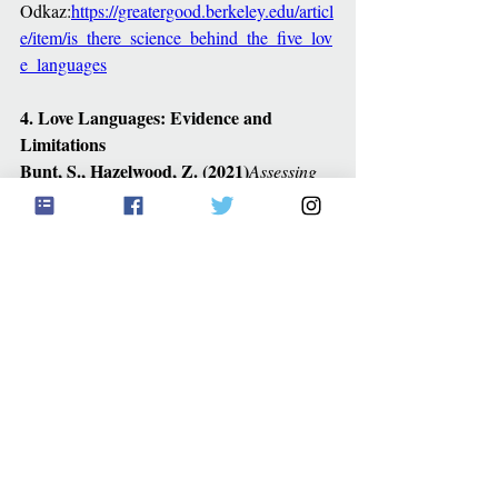
Odkaz:
https://greatergood.berkeley.edu/articl
e/item/is_there_science_behind_the_five_lov
e_languages
4. Love Languages: Evidence and 
Limitations
Bunt, S., Hazelwood, Z. (2021)
Assessing 
the Validity of Love Languages
Personality 
and Individual Differences
Studie zkoumající, zda lze pět jazyků 
statisticky odlišit jako samostatné 
konstrukty. Výsledky ukazují vysoké 
překrývání kategorií.
DOI:
https://doi.org/10.1016/j.paid.2021.110
543
5. Relationship Communication and 
Emotional Needs
Overall, N. C., Simpson, J. A. 