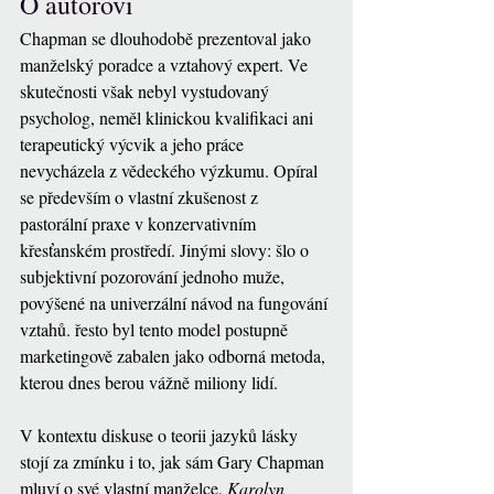
O autorovi
Chapman se dlouhodobě prezentoval jako 
manželský poradce a vztahový expert. Ve 
skutečnosti však nebyl vystudovaný 
psycholog, neměl klinickou kvalifikaci ani 
terapeutický výcvik a jeho práce 
nevycházela z vědeckého výzkumu. Opíral 
se především o vlastní zkušenost z 
pastorální praxe v konzervativním 
křesťanském prostředí. Jinými slovy: šlo o 
subjektivní pozorování jednoho muže, 
povýšené na univerzální návod na fungování 
vztahů. řesto byl tento model postupně 
marketingově zabalen jako odborná metoda, 
kterou dnes berou vážně miliony lidí.
V kontextu diskuse o teorii jazyků lásky 
stojí za zmínku i to, jak sám Gary Chapman 
mluví o své vlastní manželce, 
Karolyn 