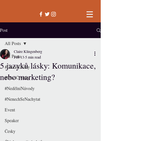
Post
All Posts
Claire Klingenberg
All Posts
Feb 13
5 min read
5 jazyků lásky: Komunikace,
#ÚterníÚvahy
nebo marketing?
#ČtecíČtvrtky
#NedělníNávody
#NenechSeNachytat
Event
Speaker
Česky