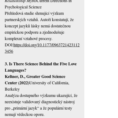
Relationship Myths
Current Directions in 
Psychological Science
Přehledová studie shrnující výzkum 
partnerských vztahů. Autoři konstatují, že 
koncept jazyků lásky nemá dostatečnou 
empirickou podporu a zjednodušuje 
komplexní vztahové procesy.
DOI:
https://doi.org/10.1177/0963721423112
3456
3. Is There Science Behind the Five Love 
Languages?
Keltner, D., Greater Good Science 
Center (2022)
University of California, 
Berkeley
Analýza dostupného výzkumu ukazující, že 
neexistuje validovaný diagnostický nástroj 
pro „primární jazyk“ a že populární testy 
nemají vědeckou oporu.