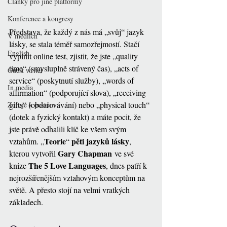
Články pro jiné platformy
Konference a kongresy
Představa, že každý z nás má „svůj“ jazyk 
V médiích
lásky, se stala téměř samozřejmostí. 
Stačí 
English
vyplnit online test, zjistit, že jste „quality 
time“ (smysluplně strávený čas), „acts of 
Guest writer
service“ (poskytnutí služby), „words of 
In media
affirmation“ (podporující slova), „receiving 
gifts“ (obdarovávání) nebo „physical touch“ 
Zdroje k postům
(dotek a fyzický kontakt) a máte pocit, že 
jste právě odhalili klíč ke všem svým 
Teorie
 pěti jazyků lásky
vztahům.
 „
“
, 
Gary Chapman
kterou vytvořil 
 ve své 
The 5 Love Languages
knize 
, dnes patří k 
nejrozšířenějším vztahovým konceptům na 
světě. A přesto stojí na velmi vratkých 
základech.