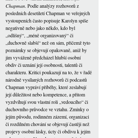
Chapman
. Podle analýzy rozhovorů z 
posledních desetiletí Chapman ve veřejných 
vystoupeních často popisuje Karolyn spíše 
negativně nebo jako někdo, kdo byl 
„odlišný“, „méně organizovaný“ či 
„duchovně slabší“ než on sám, přičemž tyto 
poznámky se objevují opakovaně, aniž by 
jim vyváženě předcházel hlubší osobní 
obdiv či uznání její osobnosti, talentů či 
charakteru. Kritici poukazují na to, že v řadě 
národně vysílaných rozhovorů či podcastů 
Chapman vypráví příběhy, které zeslabují 
její důležitost nebo kompetence, a přitom 
vyzdvihují svou vlastní roli „vedoucího“ či 
duchovního průvodce ve vztahu. Zmínky o 
jejím původu, rodinném zázemí, organizaci 
či rozdílném chování se objevují častěji než 
projevy osobní lásky, úcty či obdivu k jejím 