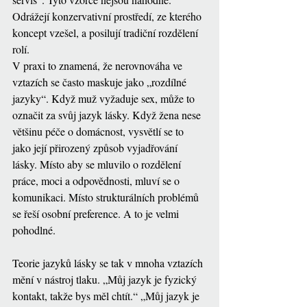
Odrážejí konzervativní prostředí, ze kterého 
koncept vzešel, a posilují tradiční rozdělení 
rolí.
V praxi to znamená, že nerovnováha ve 
vztazích se často maskuje jako „rozdílné 
jazyky“. Když muž vyžaduje sex, může to 
označit za svůj jazyk lásky. Když žena nese 
většinu péče o domácnost, vysvětlí se to 
jako její přirozený způsob vyjadřování 
lásky. Místo aby se mluvilo o rozdělení 
práce, moci a odpovědnosti, mluví se o 
komunikaci. Místo strukturálních problémů 
se řeší osobní preference. A to je velmi 
pohodlné.
Teorie jazyků lásky se tak v mnoha vztazích 
mění v nástroj tlaku. „Můj jazyk je fyzický 
kontakt, takže bys měl chtít.“ „Můj jazyk je 