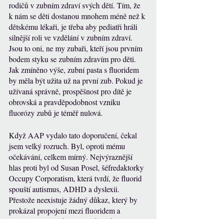
rodičů v zubním zdraví svých dětí. Tím, že 
k nám se děti dostanou mnohem méně než k 
dětskému lékaři, je třeba aby pediatři hráli 
silnější roli ve vzdělání v zubním zdraví. 
Jsou to oni, ne my zubaři, kteří jsou prvním 
bodem styku se zubním zdravím pro děti. 
Jak zmíněno výše, zubní pasta s fluoridem 
by měla být užita už na první zub. Pokud je 
užívaná správně, prospěšnost pro dítě je 
obrovská a pravděpodobnost vzniku 
fluorózy zubů je téměř nulová. 
Když AAP vydalo tato doporučení, čekal 
jsem velký rozruch. Byl, oproti mému 
očekávání, celkem mírný. Nejvýraznější 
hlas proti byl od Susan Posel, šéfredaktorky 
Occupy Corporatism, která tvrdí, že fluorid 
spouští autismus, ADHD a dyslexii. 
Přestože neexistuje žádný důkaz, který by 
prokázal propojení mezi fluoridem a 