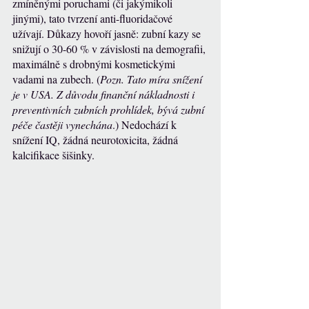
zmíněnými poruchami (či jakýmikoli 
jinými), tato tvrzení anti-fluoridačové 
užívají. Důkazy hovoří jasně: zubní kazy se 
snižují o 30-60 % v závislosti na demografii, 
maximálně s drobnými kosmetickými 
vadami na zubech. (
Pozn. Tato míra snížení 
je v USA. Z důvodu finanční nákladnosti i 
preventivních zubních prohlídek, bývá zubní 
péče častěji vynechána
.) Nedochází k 
snížení IQ, žádná neurotoxicita, žádná 
kalcifikace šišinky.