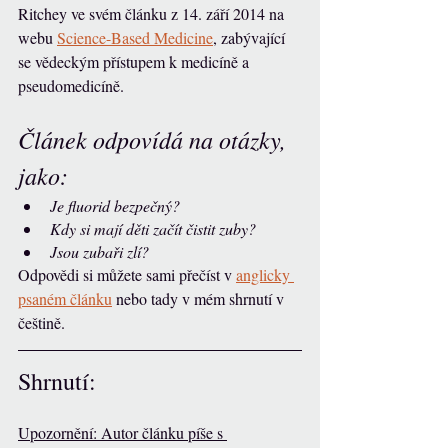
Ritchey ve svém článku z 14. září 2014 na 
webu 
Science-Based Medicine
, zabývající 
se vědeckým přístupem k medicíně a 
pseudomedicíně.
Článek odpovídá na otázky, 
jako: 
Je fluorid bezpečný?
Kdy si mají děti začít čistit zuby?
Jsou zubaři zlí?
Odpovědi si můžete sami přečíst v 
anglicky 
psaném článku
 nebo tady v mém shrnutí v 
češtině.
Shrnutí:
Upozornění: Autor článku píše s 