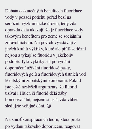
Debata o skutečných benefitech fluoridace 
vody v pozadí potichu pořád běží na 
seriózní. výzkumnické úrovni, tedy zda 
opravdu data ukazují, že je fluoridace vody 
takovým benefitem pro země se sociálním 
zdravotnictvím. Na povrch vyvstávají z 
jiných kruhů výkřiky, které ale příliš seriózní 
nejsou a týkají se fluoridu v jakékoliv 
podobě. Tyto výkřiky sílí po vydání 
doporučení užívání fluoridové pasty, 
fluoridových gelů a fluoridových ústních vod 
lékařskými zubařskými komorami. Pokud 
jste ještě neslyšeli argumenty, že fluorid 
užíval i Hitler, či fluorid dělá žáby 
homosexuální, nejsem si jistá, zda vůbec 
sledujete veřejné dění. 😉
Na smršť konspiračních teorií, která přišla 
po vydání takového doporučení, reagoval 