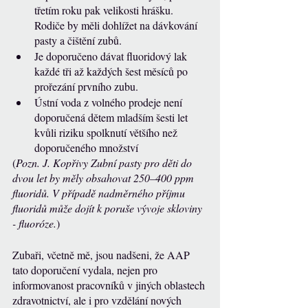
třetím roku pak velikosti hrášku. 
Rodiče by měli dohlížet na dávkování 
pasty a čištění zubů.
Je doporučeno dávat fluoridový lak 
každé tři až každých šest měsíců po 
prořezání prvního zubu. 
Ústní voda z volného prodeje není 
doporučená dětem mladším šesti let 
kvůli riziku spolknutí většího než 
doporučeného množství
(
Pozn. J. Kopřivy Zubní pasty pro děti do 
dvou let by měly obsahovat 250–400 ppm 
fluoridů. V případě nadměrného příjmu 
fluoridů může dojít k poruše vývoje skloviny 
- fluoróze.
)
Zubaři, včetně mě, jsou nadšeni, že AAP 
tato doporučení vydala, nejen pro 
informovanost pracovníků v jiných oblastech 
zdravotnictví, ale i pro vzdělání nových 