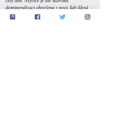
celý den. Nejvíce je ale sklovina 
demineralizaci ohrožena v noci, kdy klesá 
produkce slin. Proto je dobré si čistit zuby 
hlavně na noc, aby pasty mohly déle působit 
a tak kompenzovali tento pokles.  
Autor shrnovaného článku:
 H. 
Grant 
Ritchey
 Jr. D.D.S., F.A.G.D. je zubařem, 
který se od roku 2011 ve svém volném čase 
zabývá odhalováním a vyvracením mýtů 