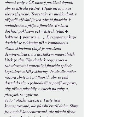
obecní vody v ČR takový pozitivní dopad, 
aby se užívala plošně. Přijde mi to u nás 
skoro zbytečné. Teoreticky by mohlo dojít, v 
případě užívání jiných zdrojů fluoridu, k 
nadměrnému příjmu fluoridu. Ke kazu 
dochází poklesem pH v ústech (plak + 
bakterie + potrava +...). K regeneraci kazu 
dochází se zvýšením pH v kombinaci s 
čistou sklovinou (když je narušena 
demineralizaci) a s dostatkem minerálních 
látek ze slin. Tím dojde k regeneraci a 
zabudovávání minerálů i fluoridu zpět do 
krystalové mřížky skloviny. Je ale dle mého 
názoru zbytečné pít fluorid, aby se pak 
dostal do slin - jednodušší je používat pasty, 
aby přímo působily v ústech na zuby a 
přebytek se vyplivne.
Je to i otázka expozice. Pasty jsou 
koncentrované, ale působí kratší dobu. Sliny 
jsou méně koncentrované, ale působí třeba 