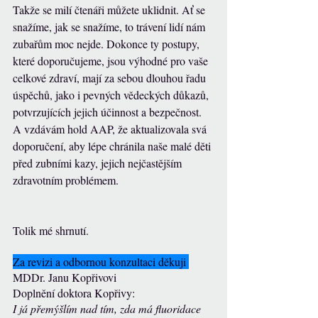
Takže se milí čtenáři můžete uklidnit. Ať se 
snažíme, jak se snažíme, to trávení lidí nám 
zubařům moc nejde. Dokonce ty postupy, 
které doporučujeme, jsou výhodné pro vaše 
celkové zdraví, mají za sebou dlouhou řadu 
úspěchů, jako i pevných vědeckých důkazů, 
potvrzujících jejich účinnost a bezpečnost. 
A vzdávám hold AAP, že aktualizovala svá 
doporučení, aby lépe chránila naše malé děti 
před zubními kazy, jejich nejčastějším 
zdravotním problémem.
Tolik mé shrnutí. 
Za revizi a odbornou konzultaci děkuji 
MDDr. Janu Kopřivovi
Doplnění doktora Kopřivy:
I já přemýšlím nad tím, zda má fluoridace 