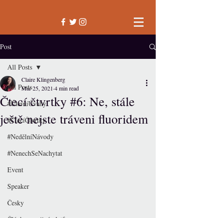
Post
All Posts
Claire Klingenberg
All Posts
Mar 25, 2021
4 min read
Čtecí čtvrtky #6: Ne, stále
#ÚterníÚvahy
ještě nejste tráveni fluoridem
#ČtecíČtvrtky
#NedělníNávody
#NenechSeNachytat
Event
Speaker
Česky