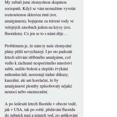
My zubaři jsme zlomyslnou skupinou 
sociopatů. Když se vám nesnažíme vyvolat 
roztroušenou sklerózu rtutí (roz. 
amalgámem), bojujeme za trávení vody ve 
veřejných zásobách jedem na krysy (roz. 
fluoridem). Co jen se to s námi děje…
Problémem je, že nám ty naše zlomyslné 
plány příliš nevycházejí. I po sto padesáti 
letech užívání stříbrného amalgámu, což 
vedlo k záchraně nespočetného množství 
zubů, snížilo bolesti a zlepšilo žvýkání 
milionům lidí, neexistují žádné důkazy, 
kauzální, ale ani korelační, že by 
amalgámové plomby způsobovaly nějaké 
nemoci nebo onemocnění. 
A po šedesáti letech fluoridu v obecní vodě, 
jak v USA, tak po světě, přidávání fluoridu 
do zubních past a ústních vod, po aplikování 