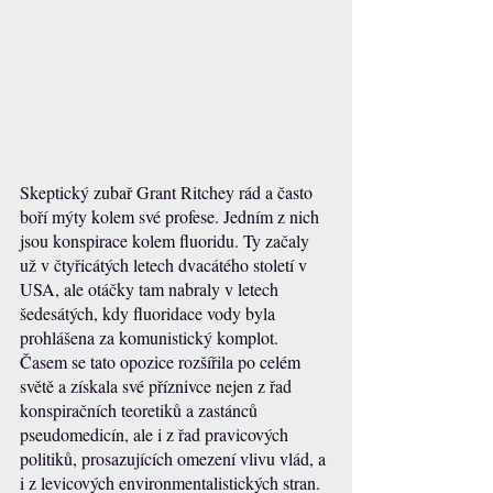
Skeptický zubař Grant Ritchey rád a často 
boří mýty kolem své profese. Jedním z nich 
jsou konspirace kolem fluoridu. Ty začaly 
už v čtyřicátých letech dvacátého století v 
USA, ale otáčky tam nabraly v letech 
šedesátých, kdy fluoridace vody byla 
prohlášena za komunistický komplot. 
Časem se tato opozice rozšířila po celém 
světě a získala své příznivce nejen z řad 
konspiračních teoretiků a zastánců 
pseudomedicín, ale i z řad pravicových 
politiků, prosazujících omezení vlivu vlád, a 
i z levicových environmentalistických stran. 